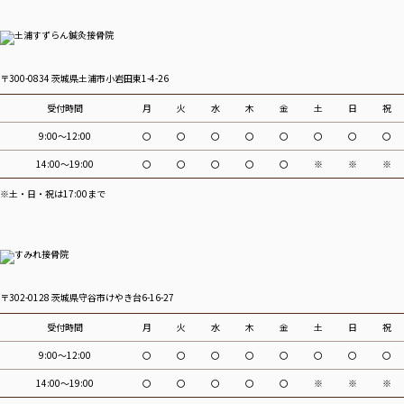
〒300-0834 茨城県土浦市小岩田東1-4-26
受付時間
月
火
水
木
金
土
日
祝
9:00～12:00
〇
〇
〇
〇
〇
〇
〇
〇
14:00～19:00
〇
〇
〇
〇
〇
※
※
※
※土・日・祝は17:00まで
〒302-0128 茨城県守谷市けやき台6-16-27
受付時間
月
火
水
木
金
土
日
祝
9:00～12:00
〇
〇
〇
〇
〇
〇
〇
〇
14:00～19:00
〇
〇
〇
〇
〇
※
※
※