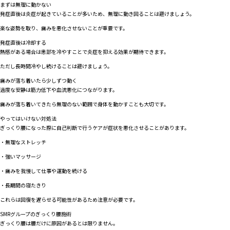
まずは無理に動かない
発症直後は炎症が起きていることが多いため、無理に動き回ることは避けましょう。
楽な姿勢を取り、痛みを悪化させないことが重要です。
発症直後は冷却する
熱感がある場合は患部を冷やすことで炎症を抑える効果が期待できます。
ただし長時間冷やし続けることは避けましょう。
痛みが落ち着いたら少しずつ動く
過度な安静は筋力低下や血流悪化につながります。
痛みが落ち着いてきたら無理のない範囲で身体を動かすことも大切です。
やってはいけない対処法
ぎっくり腰になった際に自己判断で行うケアが症状を悪化させることがあります。
・無理なストレッチ
・強いマッサージ
・痛みを我慢して仕事や運動を続ける
・長期間の寝たきり
これらは回復を遅らせる可能性があるため注意が必要です。
SMRグループのぎっくり腰施術
ぎっくり腰は腰だけに原因があるとは限りません。