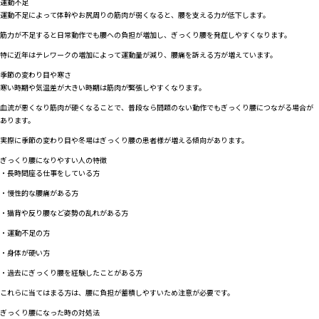
運動不足
運動不足によって体幹やお尻周りの筋肉が弱くなると、腰を支える力が低下します。
筋力が不足すると日常動作でも腰への負担が増加し、ぎっくり腰を発症しやすくなります。
特に近年はテレワークの増加によって運動量が減り、腰痛を訴える方が増えています。
季節の変わり目や寒さ
寒い時期や気温差が大きい時期は筋肉が緊張しやすくなります。
血流が悪くなり筋肉が硬くなることで、普段なら問題のない動作でもぎっくり腰につながる場合が
あります。
実際に季節の変わり目や冬場はぎっくり腰の患者様が増える傾向があります。
ぎっくり腰になりやすい人の特徴
・長時間座る仕事をしている方
・慢性的な腰痛がある方
・猫背や反り腰など姿勢の乱れがある方
・運動不足の方
・身体が硬い方
・過去にぎっくり腰を経験したことがある方
これらに当てはまる方は、腰に負担が蓄積しやすいため注意が必要です。
ぎっくり腰になった時の対処法