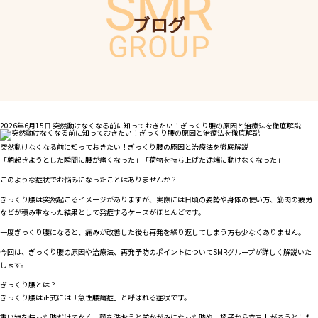
ブログ
2026年6月15日
突然動けなくなる前に知っておきたい！ぎっくり腰の原因と治療法を徹底解説
突然動けなくなる前に知っておきたい！ぎっくり腰の原因と治療法を徹底解説
「朝起きようとした瞬間に腰が痛くなった」「荷物を持ち上げた途端に動けなくなった」
このような症状でお悩みになったことはありませんか？
ぎっくり腰は突然起こるイメージがありますが、実際には日頃の姿勢や身体の使い方、筋肉の疲労
などが積み重なった結果として発症するケースがほとんどです。
一度ぎっくり腰になると、痛みが改善した後も再発を繰り返してしまう方も少なくありません。
今回は、ぎっくり腰の原因や治療法、再発予防のポイントについてSMRグループが詳しく解説いた
します。
ぎっくり腰とは？
ぎっくり腰は正式には「急性腰痛症」と呼ばれる症状です。
重い物を持った時だけでなく、顔を洗おうと前かがみになった時や、椅子から立ち上がろうとした