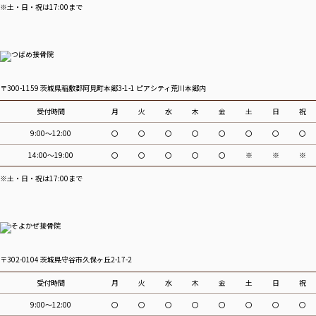
※土・日・祝は17:00まで
〒300-1159 茨城県稲敷郡阿見町本郷3-1-1 ピアシティ荒川本郷内
受付時間
月
火
水
木
金
土
日
祝
9:00～12:00
〇
〇
〇
〇
〇
〇
〇
〇
14:00～19:00
〇
〇
〇
〇
〇
※
※
※
※土・日・祝は17:00まで
〒302-0104 茨城県守谷市久保ヶ丘2-17-2
受付時間
月
火
水
木
金
土
日
祝
9:00～12:00
〇
〇
〇
〇
〇
〇
〇
〇