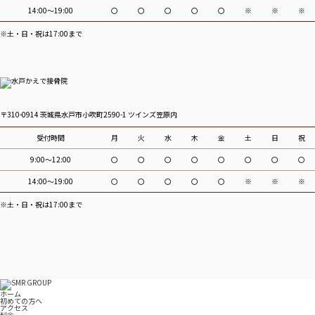
14:00～19:00
〇
〇
〇
〇
〇
※
※
※
※土・日・祝は17:00まで
〒310-0914 茨城県水戸市小吹町2590-1 ツインズ笠原内
受付時間
月
火
水
木
金
土
日
祝
9:00～12:00
〇
〇
〇
〇
〇
〇
〇
〇
14:00～19:00
〇
〇
〇
〇
〇
※
※
※
※土・日・祝は17:00まで
ホーム
初めての方へ
アクセス
料金