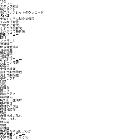
メニュー
スタッフ紹介
採用サイト
採用パンフレットダウンロード
各店舗
土浦すずらん鍼灸接骨院
すみれ接骨院
つばめ接骨院
そよかぜ接骨院
水戸かえで接骨院
施術メニュー
EMS
マッサージ
猫背矯正
産後骨盤矯正
足裏調整
鍼灸治療
骨盤矯正
症状別メニュー
スポーツ障害
側弯症
坐骨神経痛
変形性股関節症
変形性腰椎症
手のしびれ
打撲
捻挫
肉離れ
肩こり
肩のだるさ
肩の痛み
胸郭出口症候群
腰の重さ
腰椎すべり症
腰椎分離症
腰痛
自律神経の乱れ
足のしびれ
野球肩
頭痛
頸椎症
首の痛みや回しづらさ
交通事故メニュー
交通事故・むちうち