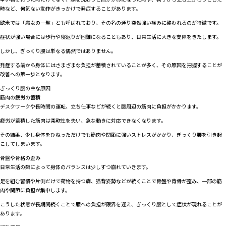
時など、何気ない動作がきっかけで発症することがあります。
欧米では「魔女の一撃」とも呼ばれており、その名の通り突然強い痛みに襲われるのが特徴です。
症状が強い場合には歩行や寝返りが困難になることもあり、日常生活に大きな支障をきたします。
しかし、ぎっくり腰は単なる偶然ではありません。
発症する前から身体にはさまざまな負担が蓄積されていることが多く、その原因を把握することが
改善への第一歩となります。
ぎっくり腰の主な原因
筋肉の疲労の蓄積
デスクワークや長時間の運転、立ち仕事などが続くと腰周辺の筋肉に負担がかかります。
疲労が蓄積した筋肉は柔軟性を失い、急な動きに対応できなくなります。
その結果、少し身体をひねっただけでも筋肉や関節に強いストレスがかかり、ぎっくり腰を引き起
こしてしまいます。
骨盤や骨格の歪み
日常生活の癖によって身体のバランスは少しずつ崩れていきます。
足を組む習慣や片側だけで荷物を持つ癖、猫背姿勢などが続くことで骨盤や背骨が歪み、一部の筋
肉や関節に負担が集中します。
こうした状態が長期間続くことで腰への負担が限界を迎え、ぎっくり腰として症状が現れることが
あります。