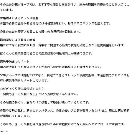
そのためSMRグループでは、まず丁寧な問診と検査を行い、痛みの原因を見極めることを大切にし
ています。
骨格矯正によるバランス調整
骨盤や背骨に歪みがある場合には骨格矯正を行い、身体全体のバランスを整えます。
身体の土台を安定させることで腰への負担軽減を目指します。
筋肉調整による負担の軽減
腰だけでなく股関節やお尻、背中など関連する筋肉の状態も確認しながら筋肉調整を行います。
硬くなった筋肉を整えることで血流改善や可動域向上が期待できます。
再発予防までサポート
痛みが改善しても身体の使い方が変わらなければ再発する可能性があります。
SMRグループでは施術だけでなく、自宅でできるストレッチや姿勢指導、生活習慣のアドバイスも
行い再発予防をサポートしています。
なぜぎっくり腰は繰り返すのか？
「何度もぎっくり腰になる」という方は少なくありません。
その理由の多くは、痛みだけが改善して原因が残っているためです。
骨盤や姿勢の乱れ、筋肉のアンバランス、身体の使い方の癖が改善されなければ、腰には再び負担
が蓄積してしまいます。
そのため、ぎっくり腰を繰り返さないためには症状だけでなく原因へのアプローチが重要です。