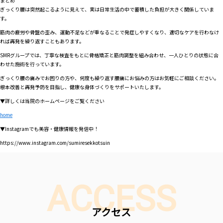
まとめ
ぎっくり腰は突然起こるように見えて、実は日常生活の中で蓄積した負担が大きく関係していま
す。
筋肉の疲労や骨盤の歪み、運動不足などが重なることで発症しやすくなり、適切なケアを行わなけ
れば再発を繰り返すこともあります。
SMRグループでは、丁寧な検査をもとに骨格矯正と筋肉調整を組み合わせ、一人ひとりの状態に合
わせた施術を行っています。
ぎっくり腰の痛みでお困りの方や、何度も繰り返す腰痛にお悩みの方はお気軽にご相談ください。
根本改善と再発予防を目指し、健康な身体づくりをサポートいたします。
▼詳しくは当院のホームページをご覧ください
home
▼Instagramでも美容・健康情報を発信中！
https://www.instagram.com/sumiresekkotsuin
ACCESS
アクセス