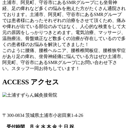
土浦市、阿見町、守谷市にあるSMRグループにも坐骨神
経、足の痺れなど多くの悩みを抱えた方がたくさん通院され
ております。土浦市、阿見町、守谷市にあるSMRグループ
では患者様にあったそれぞれの治療をさせて頂くため、痛み
や痺れが出ている部位のみではなく、人心的な検査をして大
元の原因をしっかりつきとめます。電気治療、マッサージ、
温熱療法、骨盤矯正など数多くの治療が存在しているので多
くの患者様のお悩みを解決してきました！
このように腰痛、腰椎ヘルニア、腰椎椎間板症、腰椎狭窄症
があり足の痺れ、坐骨神経痛に悩んでいる方はぜひ土浦市、
阿見町、守谷市にあるSMRグループにお問い合わせ下さ
い。スタッフ一同お待ちしています！
ACCESS
アクセス
〒300-0834 茨城県土浦市小岩田東1-4-26
受付時間
月
火
水
木
金
土
日
祝