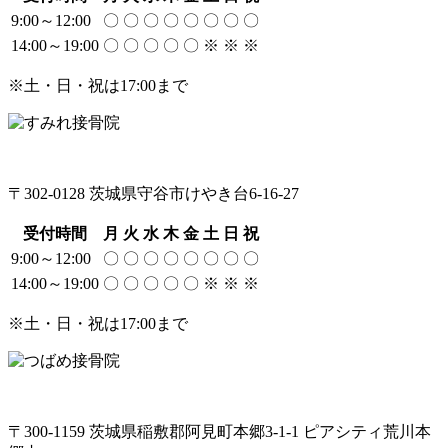
9:00～12:00
〇
〇
〇
〇
〇
〇
〇
〇
14:00～19:00
〇
〇
〇
〇
〇
※
※
※
※土・日・祝は17:00まで
〒302-0128 茨城県守谷市けやき台6-16-27
受付時間
月
火
水
木
金
土
日
祝
9:00～12:00
〇
〇
〇
〇
〇
〇
〇
〇
14:00～19:00
〇
〇
〇
〇
〇
※
※
※
※土・日・祝は17:00まで
〒300-1159 茨城県稲敷郡阿見町本郷3-1-1 ピアシティ荒川本