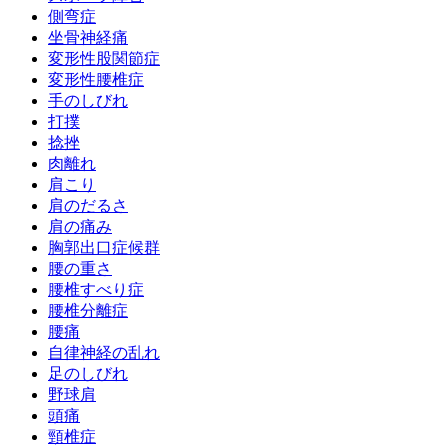
側弯症
坐骨神経痛
変形性股関節症
変形性腰椎症
手のしびれ
打撲
捻挫
肉離れ
肩こり
肩のだるさ
肩の痛み
胸郭出口症候群
腰の重さ
腰椎すべり症
腰椎分離症
腰痛
自律神経の乱れ
足のしびれ
野球肩
頭痛
頸椎症