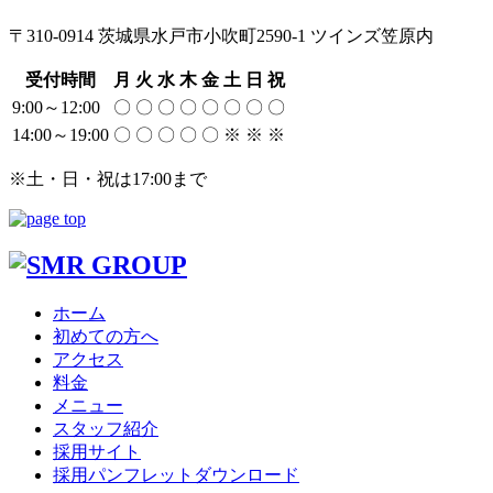
〒310-0914 茨城県水戸市小吹町2590-1 ツインズ笠原内
受付時間
月
火
水
木
金
土
日
祝
9:00～12:00
〇
〇
〇
〇
〇
〇
〇
〇
14:00～19:00
〇
〇
〇
〇
〇
※
※
※
※土・日・祝は17:00まで
ホーム
初めての方へ
アクセス
料金
メニュー
スタッフ紹介
採用サイト
採用パンフレットダウンロード