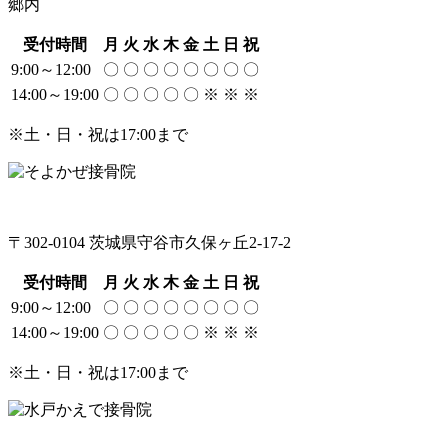
郷内
受付時間
月
火
水
木
金
土
日
祝
9:00～12:00
〇
〇
〇
〇
〇
〇
〇
〇
14:00～19:00
〇
〇
〇
〇
〇
※
※
※
※土・日・祝は17:00まで
〒302-0104 茨城県守谷市久保ヶ丘2-17-2
受付時間
月
火
水
木
金
土
日
祝
9:00～12:00
〇
〇
〇
〇
〇
〇
〇
〇
14:00～19:00
〇
〇
〇
〇
〇
※
※
※
※土・日・祝は17:00まで