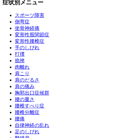
症状別メニュー
スポーツ障害
側弯症
坐骨神経痛
変形性股関節症
変形性腰椎症
手のしびれ
打撲
捻挫
肉離れ
肩こり
肩のだるさ
肩の痛み
胸郭出口症候群
腰の重さ
腰椎すべり症
腰椎分離症
腰痛
自律神経の乱れ
足のしびれ