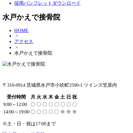
採用パンフレットダウンロード
水戸かえで接骨院
HOME
>
アクセス
>
水戸かえで接骨院
〒310-0914 茨城県水戸市小吹町2590-1 ツインズ笠原内
受付時間
月
火
水
木
金
土
日
祝
9:00～12:00
〇
〇
〇
〇
〇
〇
〇
〇
14:00～19:00
〇
〇
〇
〇
〇
※
※
※
※土・日・祝は17:00まで